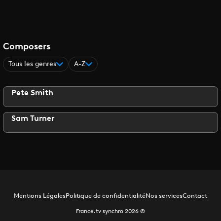
Composers
Tous les genres
A-Z
Pete Smith
Sam Turner
Mentions Légales
Politique de confidentialité
Nos services
Contact
France.tv synchro
2026
©