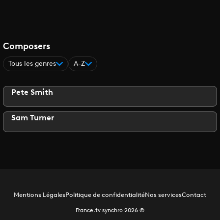
Composers
Tous les genres
A-Z
Pete Smith
Sam Turner
Mentions Légales
Politique de confidentialité
Nos services
Contact
France.tv synchro
2026
©