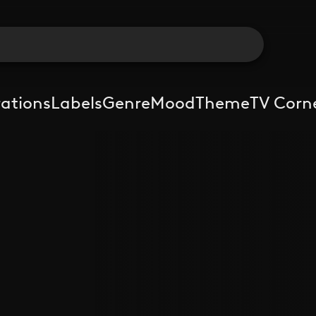
rations
Labels
Genre
Mood
Theme
TV Corn