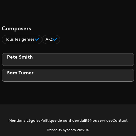
Composers
Tous les genres
A-Z
Pete Smith
Sam Turner
Mentions Légales
Politique de confidentialité
Nos services
Contact
France.tv synchro
2026
©