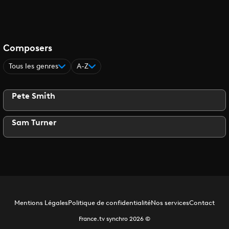
Composers
Tous les genres
A-Z
Pete Smith
Sam Turner
Mentions Légales
Politique de confidentialité
Nos services
Contact
France.tv synchro
2026
©