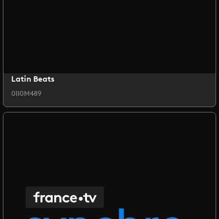
Latin Beats
0II0M489