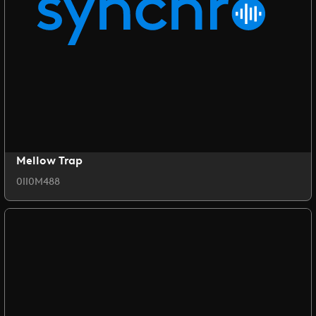
Mellow Trap
0II0M488