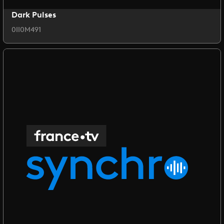
Dark Pulses
0II0M491