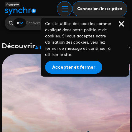
Connexion/Inscription
K
Ce site utilise des cookies comme
expliqué dans notre politique de
cookies. Si vous acceptez notre
utilisation des cookies, veuillez
Découvrir
Albums
Playlists
Collaborations
Labels
Genre
fermer ce message et continuer à
utiliser le site.
Accepter et fermer