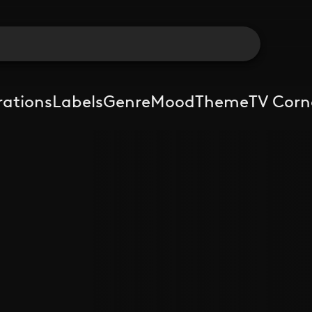
rations
Labels
Genre
Mood
Theme
TV Corn