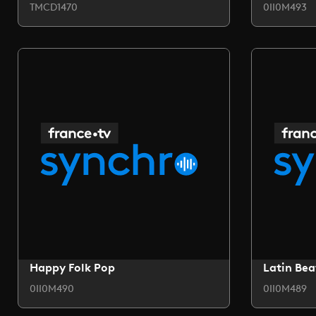
TMCD1470
0II0M493
Happy Folk Pop
Latin Bea
0II0M490
0II0M489