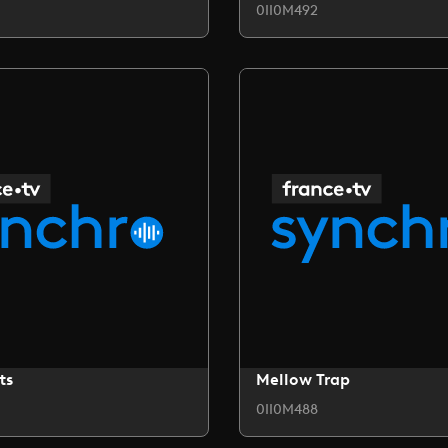
0II0M492
ts
Mellow Trap
0II0M488