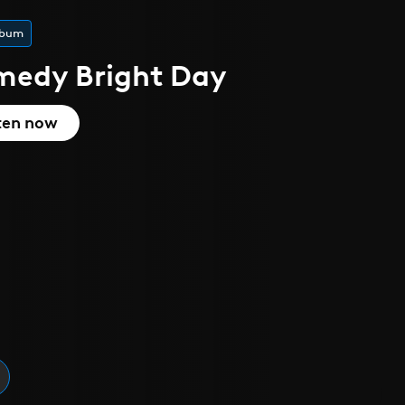
 l'été
que
cover