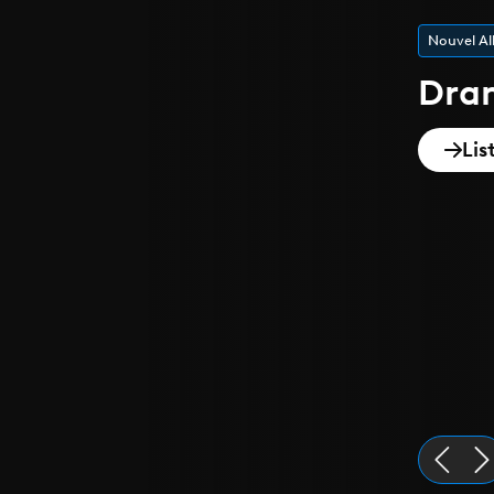
Playlist de
Epi
Dis