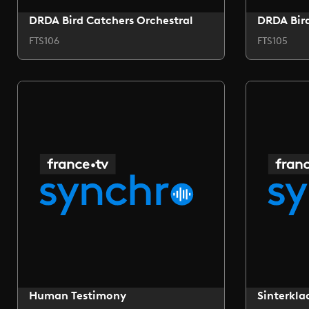
DRDA Bird Catchers Orchestral
DRDA Bird
FTS106
FTS105
Human Testimony
Sinterkla