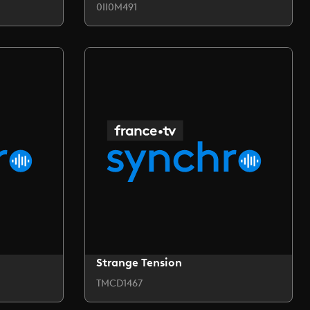
0II0M491
Strange Tension
TMCD1467