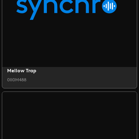
Mellow Trap
0II0M488