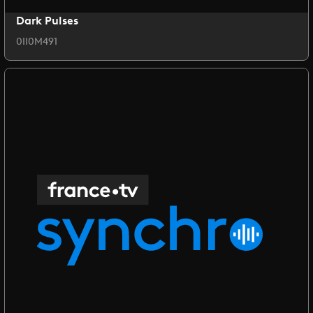
Dark Pulses
0II0M491