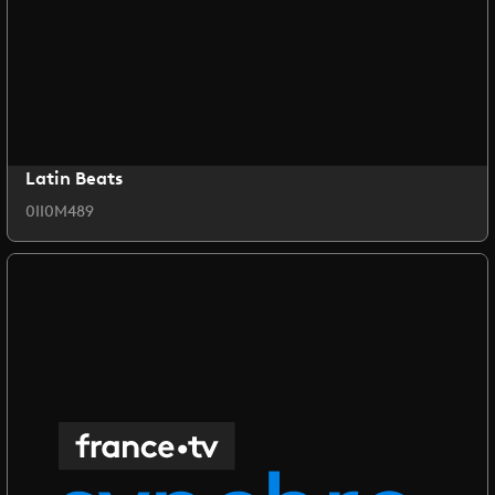
Latin Beats
0II0M489