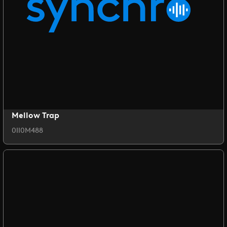
Mellow Trap
0II0M488