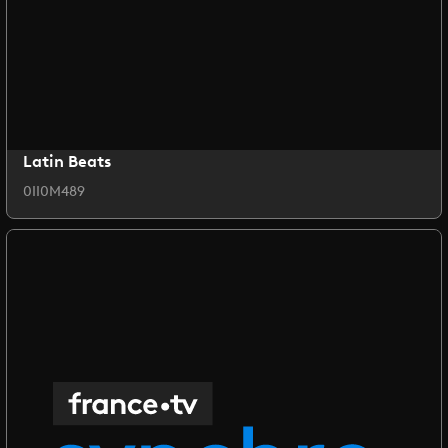
Latin Beats
0II0M489