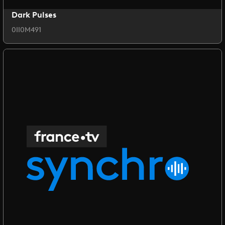
Dark Pulses
0II0M491