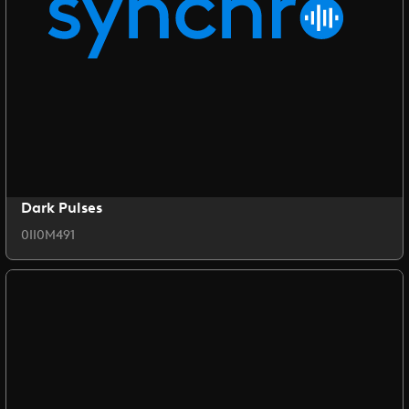
Dark Pulses
0II0M491