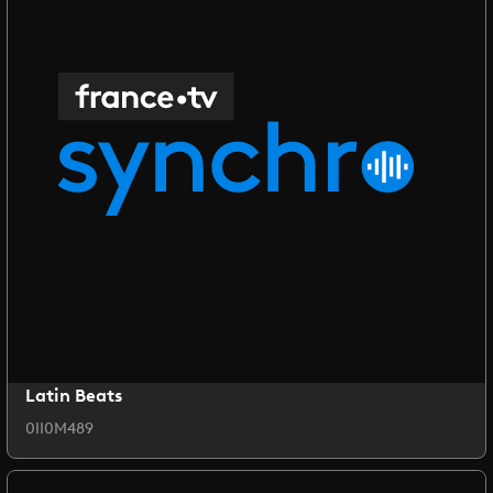
Latin Beats
0II0M489