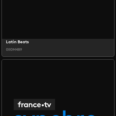
Latin Beats
0II0M489