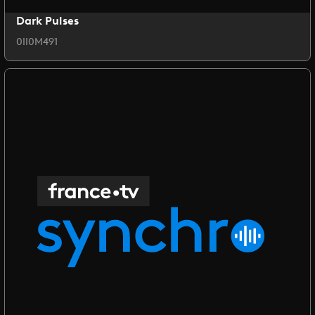
Dark Pulses
0II0M491