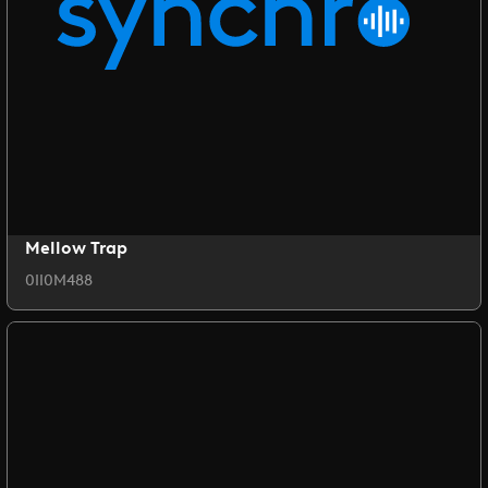
Mellow Trap
0II0M488