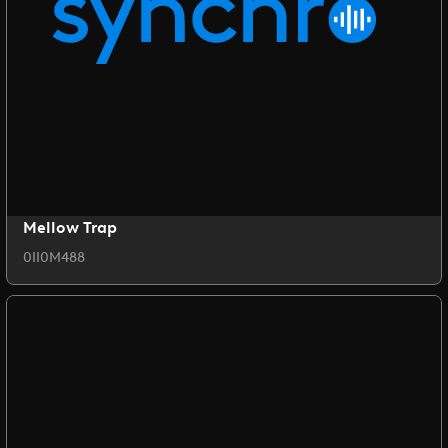
Mellow Trap
0II0M488