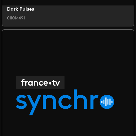
Dark Pulses
0II0M491