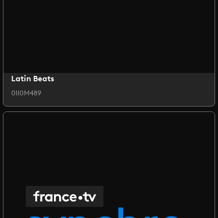
Latin Beats
0II0M489