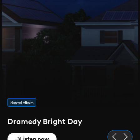
Playlist de l'été
Epique
Discover