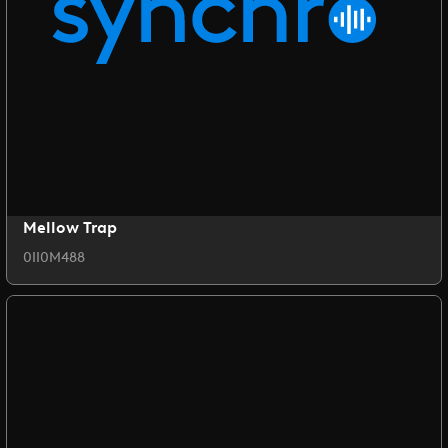
Mellow Trap
0II0M488