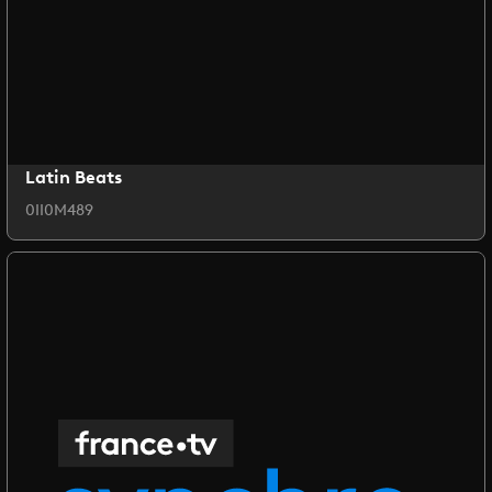
Latin Beats
0II0M489