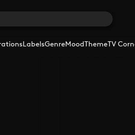
rations
Labels
Genre
Mood
Theme
TV Corn