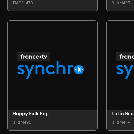
TMCD1470
0II0M493
Happy Folk Pop
Latin Bea
0II0M490
0II0M489