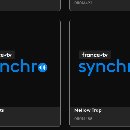
0II0M492
ts
Mellow Trap
0II0M488