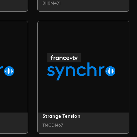
0II0M491
Strange Tension
TMCD1467