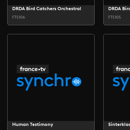
DRDA Bird Catchers Orchestral
DRDA Bird
FTS106
FTS105
Human Testimony
Sinterkla