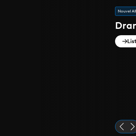
Playlist de
Epi
Dis