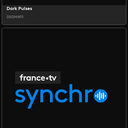
Dark Pulses
0II0M491