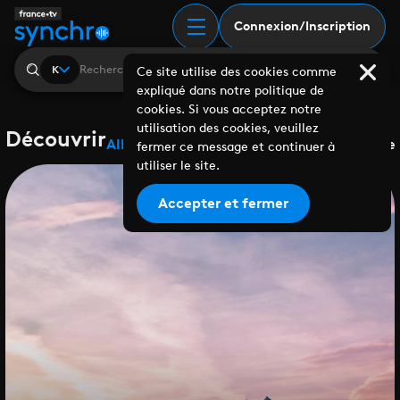
Connexion/Inscription
K
Ce site utilise des cookies comme
expliqué dans notre politique de
cookies. Si vous acceptez notre
utilisation des cookies, veuillez
Découvrir
Albums
Playlists
Collaborations
Labels
Genre
fermer ce message et continuer à
utiliser le site.
Accepter et fermer