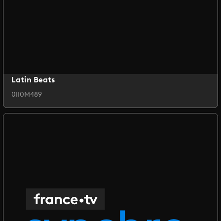
Latin Beats
0II0M489