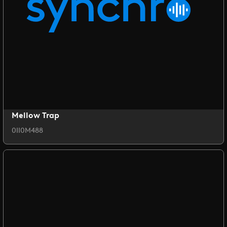
Mellow Trap
0II0M488