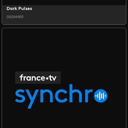
Dark Pulses
0II0M491