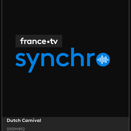
Dutch Carnival
0II0M492