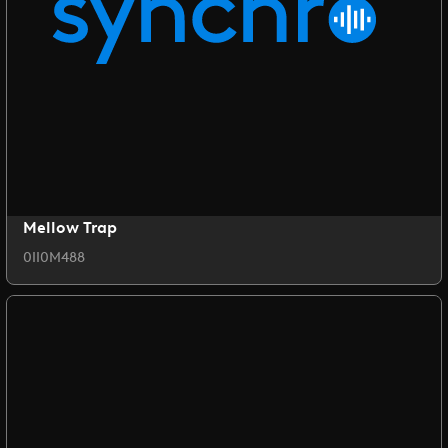
Mellow Trap
0II0M488