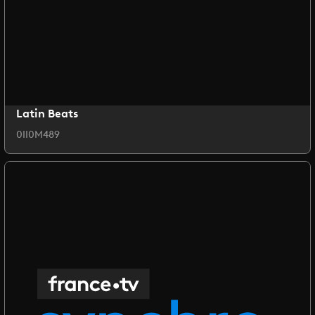
Latin Beats
0II0M489