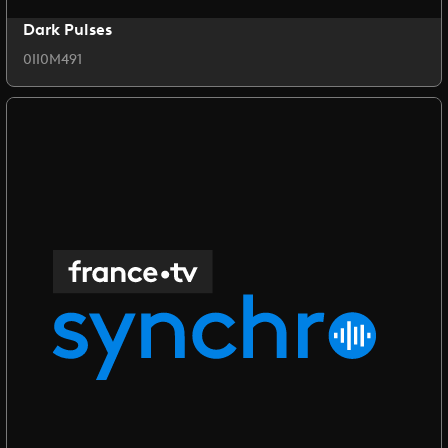
Dark Pulses
0II0M491