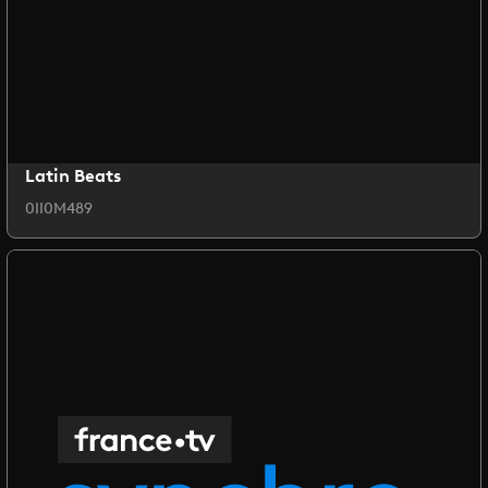
Latin Beats
0II0M489