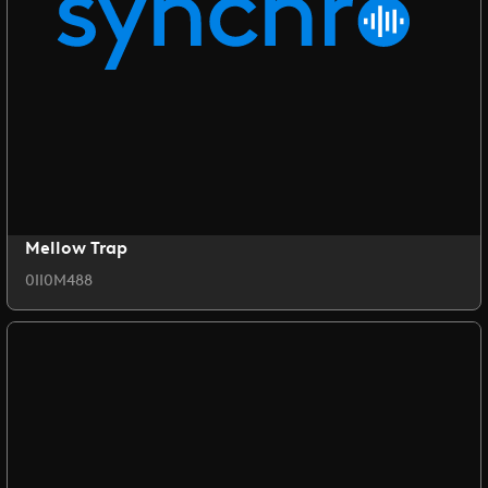
Mellow Trap
0II0M488