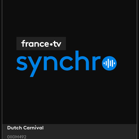
Dutch Carnival
0II0M492