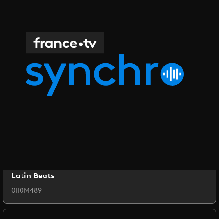
Latin Beats
0II0M489