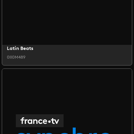
Latin Beats
0II0M489