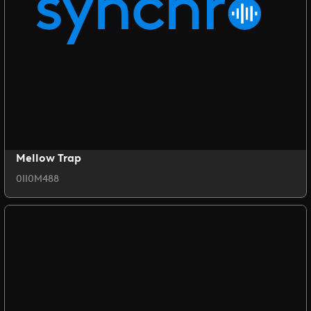
Mellow Trap
0II0M488