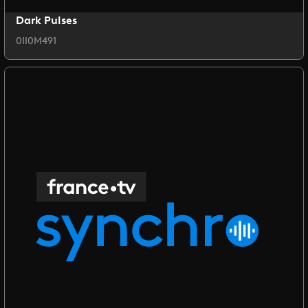
Dark Pulses
0II0M491