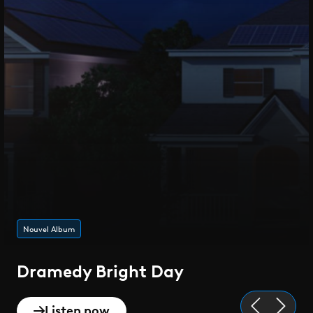
Playlist de l'été
Epique
Discover