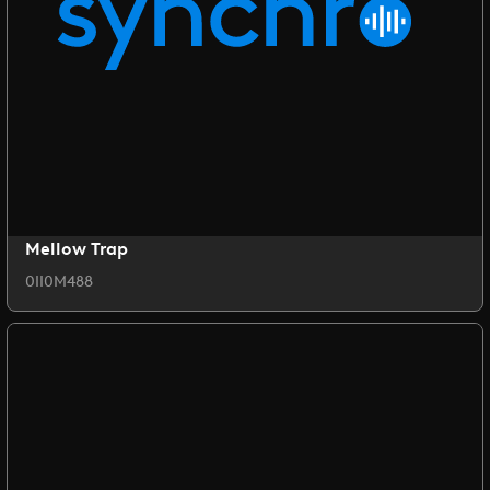
Mellow Trap
0II0M488