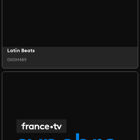
Latin Beats
0II0M489