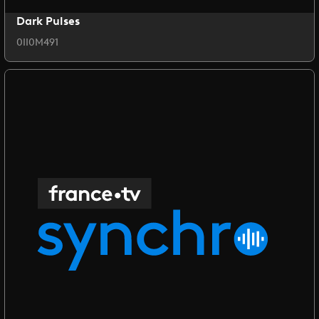
Dark Pulses
0II0M491