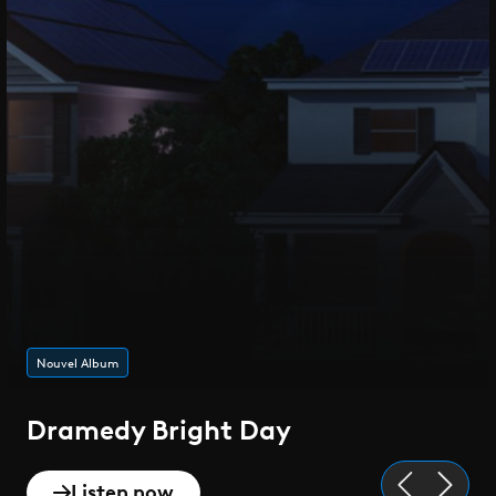
Playlist de l'été
Epique
Discover