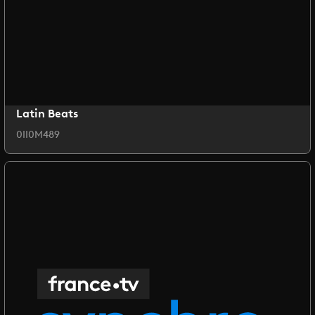
Latin Beats
0II0M489