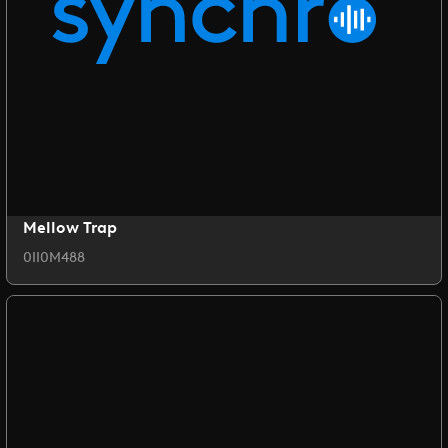
Mellow Trap
0II0M488