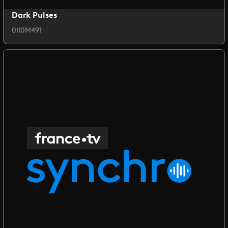
Dark Pulses
0II0M491