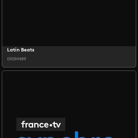
Latin Beats
0II0M489