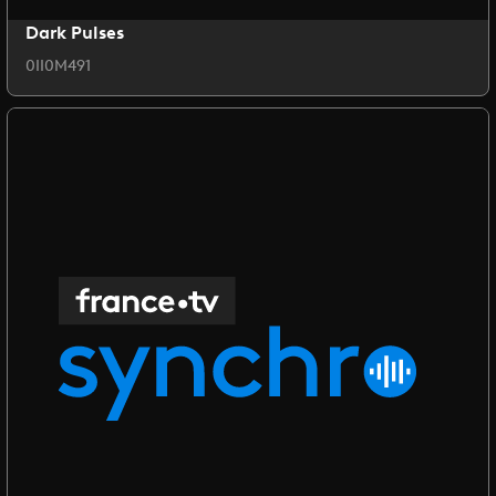
Dark Pulses
0II0M491