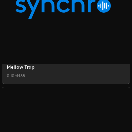
Mellow Trap
0II0M488