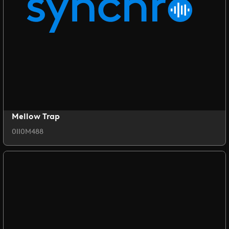
Mellow Trap
0II0M488