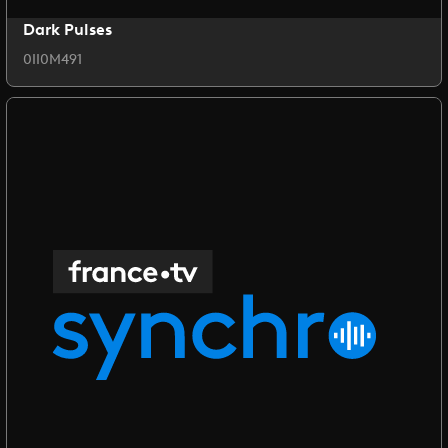
Dark Pulses
0II0M491