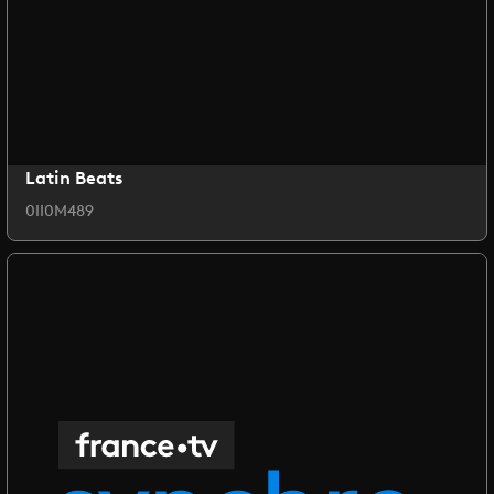
Latin Beats
0II0M489