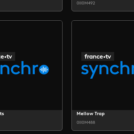
0II0M492
ts
Mellow Trap
0II0M488