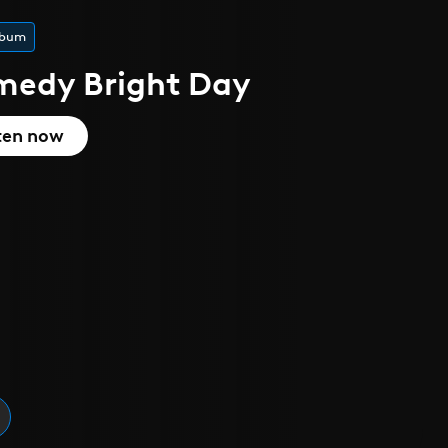
lbum
medy Bright Day
ten now