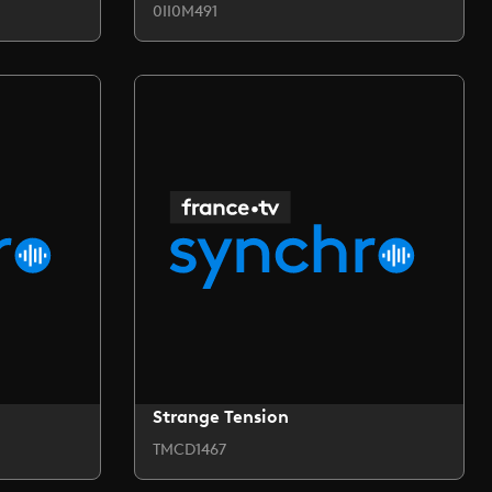
0II0M491
Strange Tension
TMCD1467