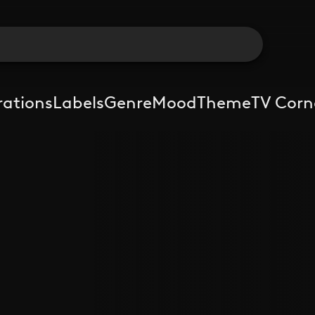
rations
Labels
Genre
Mood
Theme
TV Corn