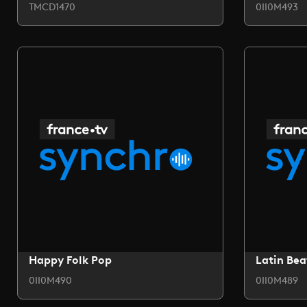
TMCD1470
0II0M493
Happy Folk Pop
Latin Bea
0II0M490
0II0M489