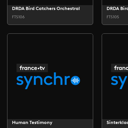
DRDA Bird Catchers Orchestral
DRDA Bird
FTS106
FTS105
Human Testimony
Sinterkla