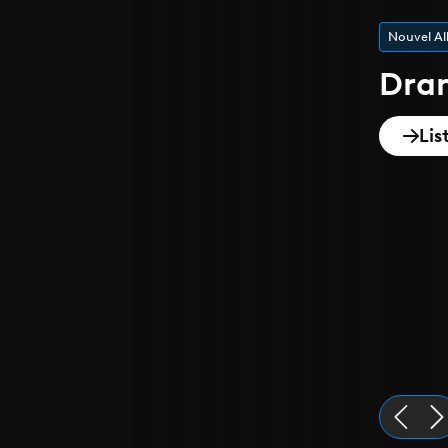
Nouvel A
Dra
Lis