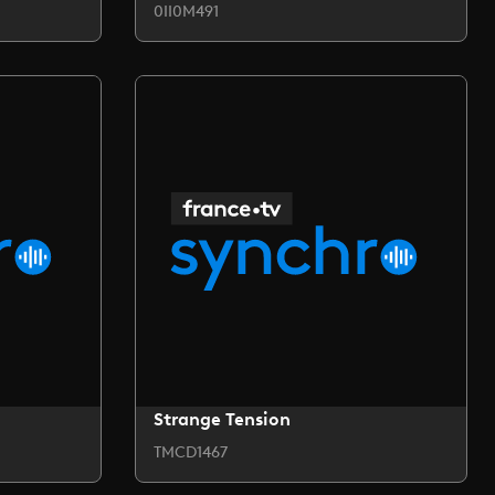
0II0M491
Strange Tension
TMCD1467