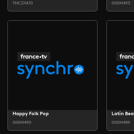
TMCD1470
0II0M493
Happy Folk Pop
Latin Bea
0II0M490
0II0M489