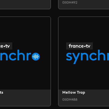
0II0M492
ts
Mellow Trap
0II0M488