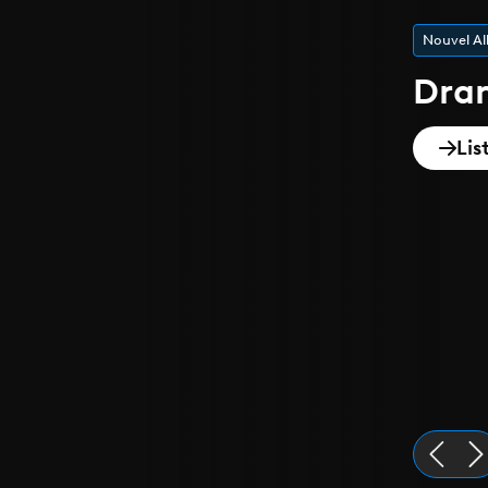
Playlist de
Epi
Dis