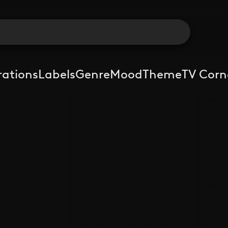
rations
Labels
Genre
Mood
Theme
TV Corn