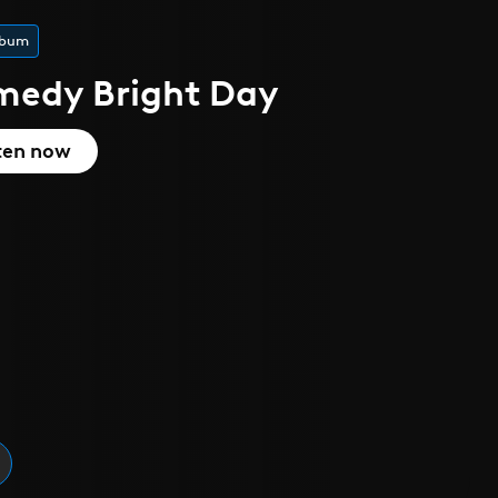
 l'été
que
cover